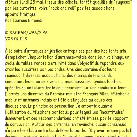
clôturé lundi 25 mai, l'issue des débats, tantôt qualifiés de "rugueux"
par les autorités, voire "rock and roll" par les associations,
apparaît mitigée.
Par Laurène Rimondi
© RACKAM/WPA/SIPA
VOS OUTILS
À la suite d'attaques en justice entreprises par des habitants afin
d'empêcher l'implantation d'antennes-relais dans leur voisinage, un
cycle de tables rondes a été initié dans l'objectif de répondre aux
craintes suscitées par les ondes. Une cinquantaine d'acteurs,
réunissant diverses associations, des maires de France, de
consommateurs ou de riverains, mais aussi des syndicats et des
opérateurs ont alors tenté de s'accorder sur une conduite à tenir.
D'après une directive du Premier ministre François Fillon, téléphonie
mobile et antennes-relais ont été distinguées au cours des
discussions. Le principe de précaution l'a emporté quant à
l'utilisation du téléphone portable, pour lequel les "incertitudes"
demeurent, et des recommandations ont été émises par le rapport
de conclusion. Autour des antennes, en revanche, aucun consensus
n'a pu être établi entre les différents partis. "Il y avait même plutôt
dysensus, précise le cabinet de Chantal Jouanno, le principal point