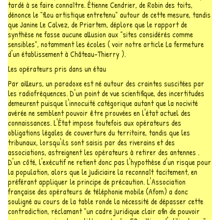
tardé à se faire connaître. Étienne Cendrier, de Robin des toits,
dénonce le "flou artistique entretenu" autour de cette mesure, tandis
que Janine Le Calvez, de Priartem, déplore que le rapport de
synthèse ne fasse aucune allusion aux "sites considérés comme
sensibles", notamment les écoles ( voir notre article La fermeture
d'un établissement à Château-Thierry ).
Les opérateurs pris dans un étau
Par ailleurs, un paradoxe est né autour des craintes suscitées par
les radiofréquences. D'un point de vue scientifique, des incertitudes
demeurent puisque l'innocuité catégorique autant que la nocivité
avérée ne semblent pouvoir être prouvées en l'état actuel des
connaissances. L'État impose toutefois aux opérateurs des
obligations légales de couverture du territoire, tandis que les
tribunaux, lorsqu'ils sont saisis par des riverains et des
associations, astreignent les opérateurs à retirer des antennes .
D'un côté, l'exécutif ne retient donc pas l'hypothèse d'un risque pour
la population, alors que le judiciaire la reconnaît tacitement, en
préférant appliquer le principe de précaution. L'Association
française des opérateurs de téléphonie mobile (Afom) a donc
souligné au cours de la table ronde la nécessité de dépasser cette
contradiction, réclamant "un cadre juridique clair afin de pouvoir